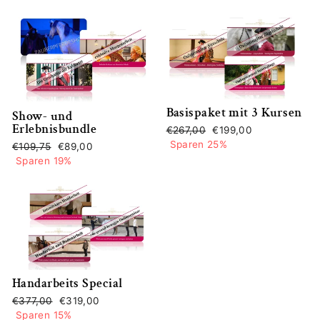
Basispaket mit 3 Kursen
Show- und
Erlebnisbundle
Normaler
Sonderpreis
€267,00
€199,00
Preis
Sparen 25%
Normaler
Sonderpreis
€109,75
€89,00
Preis
Sparen 19%
Handarbeits Special
Normaler
Sonderpreis
€377,00
€319,00
Preis
Sparen 15%