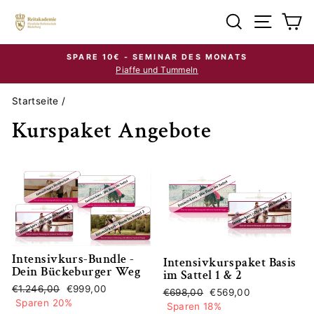
Direkt
Suche
Seiten
E
zum
Inhalt
SPARE 10€ - SEMINAR DES MONATS
Piaffe und Tummeln
Pause
Diashow
Startseite
/
Kurspaket Angebote
Intensivkurs-Bundle -
Intensivkurspaket Basis
Dein Bückeburger Weg
im Sattel 1 & 2
Normaler
Sonderpreis
€1.246,00
€999,00
Normaler
Sonderpreis
€698,00
€569,00
Preis
Sparen 20%
Preis
Sparen 18%