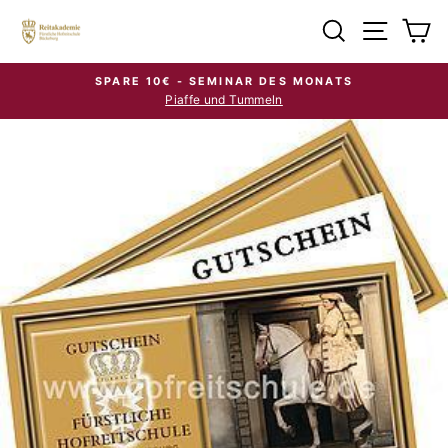
Direkt
Suche
Seiten
E
zum
Inhalt
SPARE 10€ - SEMINAR DES MONATS
Piaffe und Tummeln
Pause
Diashow