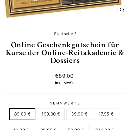
SCH
ES
Startseite
/
Online Geschenkgutschein für
Kurse der Online-Reitakademie &
Dossiers
Normaler
€89,00
Preis
inkl. MwSt.
NENNWERTE
89,00 €
199,00 €
39,90 €
17,95 €