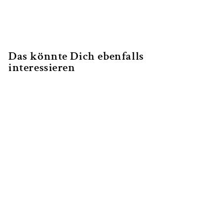
Facebook
Twitter
Pinterest
teilen
twittern
pinnen
Das könnte Dich ebenfalls
interessieren
Online
Geschenkgutschein
für Kurse der
Online-
Reitakademie &
Dossiers
Von €17,95