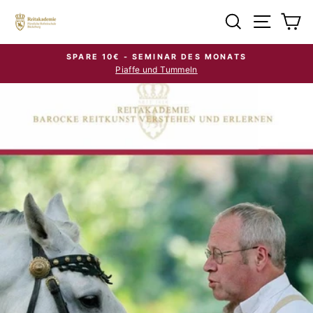
Direkt
Suche
Seiten
E
zum
Inhalt
SPARE 10€ - SEMINAR DES MONATS
Piaffe und Tummeln
Pause
Diashow