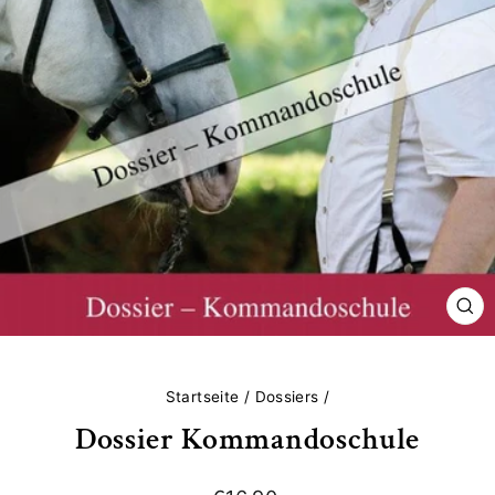
SCH
ES
Startseite
/
Dossiers
/
Dossier Kommandoschule
Normaler