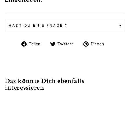
HAST DU EINE FRAGE ?
Auf
Auf
Auf
Teilen
Twittern
Pinnen
Facebook
Twitter
Pinterest
teilen
twittern
pinnen
Das könnte Dich ebenfalls
interessieren