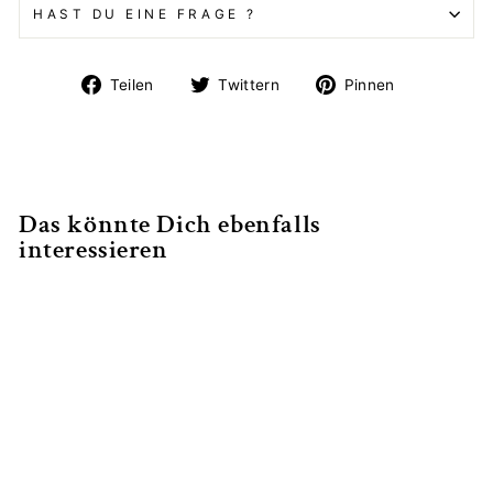
HAST DU EINE FRAGE ?
Auf
Auf
Auf
Teilen
Twittern
Pinnen
Facebook
Twitter
Pinterest
teilen
twittern
pinnen
Das könnte Dich ebenfalls
interessieren
Pferderassen in der
Reitkunst
€39,90