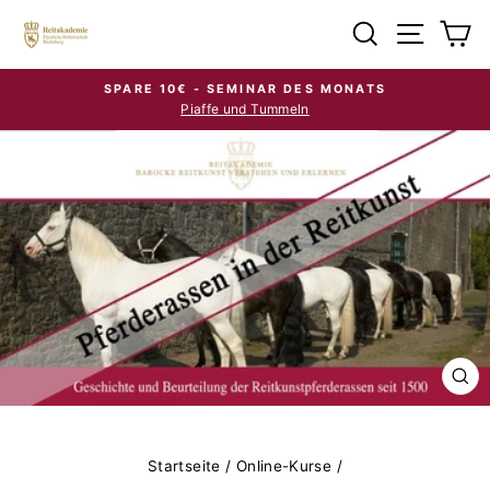
Direkt
Suche
Seiten
E
zum
Inhalt
SPARE 10€ - SEMINAR DES MONATS
Piaffe und Tummeln
Pause
Diashow
SCH
ES
Startseite
/
Online-Kurse
/