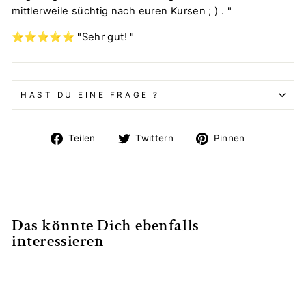
mittlerweile süchtig nach euren Kursen ; ) . "
⭐️
⭐️
⭐️
⭐️
⭐️
"Sehr gut! "
HAST DU EINE FRAGE ?
Auf
Auf
Auf
Teilen
Twittern
Pinnen
Facebook
Twitter
Pinterest
teilen
twittern
pinnen
Das könnte Dich ebenfalls
interessieren