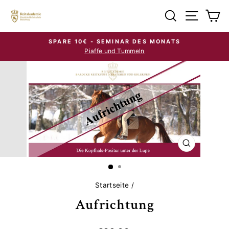
Direkt
Suche
Seiten
E
zum
Inhalt
SPARE 10€ - SEMINAR DES MONATS
Piaffe und Tummeln
Pause
Diashow
SCHLIESSE
ESC)
Startseite
/
Aufrichtung