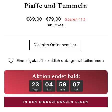
Piaffe und Tummeln
Normaler
Sonderpreis
€89,00
€79,00
Sparen 11%
Preis
inkl. MwSt.
TITLE
Digitales Onlineseminar
Einmal gekauft - zeitlich unbegrenzt teilnehmen
Aktion endet bald:
23
04
59
07
Tage
Std
min
sek
IN DEN EINKAUFSWAGEN LEGEN