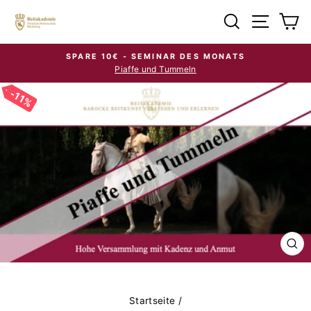
Direkt
Suche
Seiten
E
zum
Inhalt
SPARE 10€ - SEMINAR DES MONATS
Piaffe und Tummeln
Pause
Diashow
11%
SCH
ES
Startseite
/