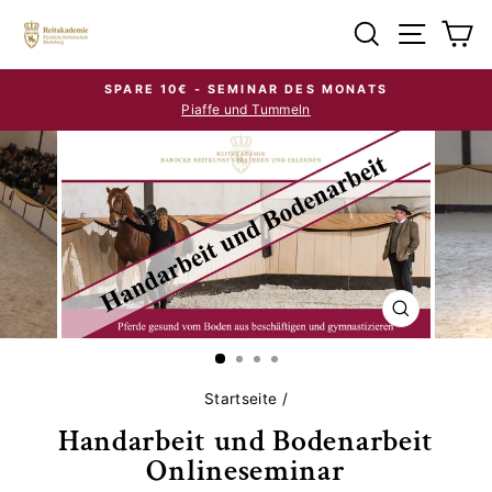
Direkt
Suche
Seiten
E
zum
Inhalt
SPARE 10€ - SEMINAR DES MONATS
Piaffe und Tummeln
Pause
Diashow
SCHLIESSE
ESC)
Startseite
/
Handarbeit und Bodenarbeit
Onlineseminar