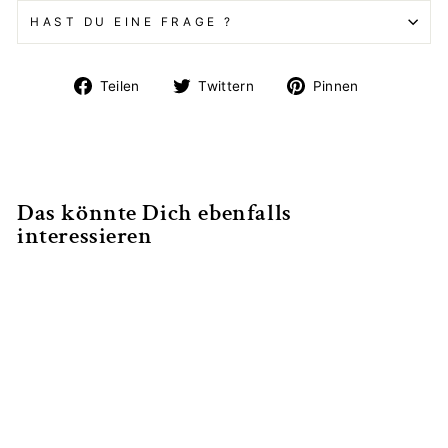
HAST DU EINE FRAGE ?
Auf
Auf
Auf
Teilen
Twittern
Pinnen
Facebook
Twitter
Pinterest
teilen
twittern
pinnen
Das könnte Dich ebenfalls
interessieren
Handarbeit und
Bodenarbeit
Onlineseminar
€89,00