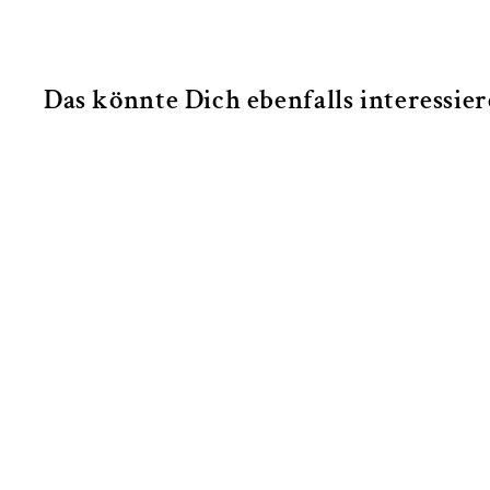
Das könnte Dich ebenfalls interessie
Intensivkurs Basis im Sattel 3
€349,00