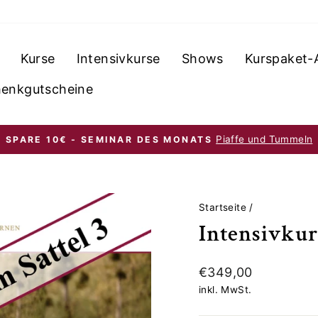
Kurse
Intensivkurse
Shows
Kurspaket-
enkgutscheine
Piaffe und Tummeln
SPARE 10€ - SEMINAR DES MONATS
Pause
Diashow
Startseite
/
Intensivkurs
Normaler
€349,00
Preis
inkl. MwSt.