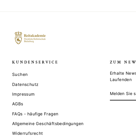
KUNDENSERVICE
ZUM NEW
Erhalte New
Suchen
Laufenden
Datenschutz
MELDEN
ABONNIER
Impressum
SIE
SICH
AGBs
FÜR
UNSERE
FAQs - häufige Fragen
MAILINGLI
AN
Allgemeine Geschäftsbedingungen
Widerrufsrecht