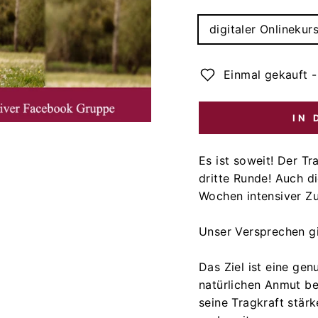
TITLE
digitaler Onlinekur
Einmal gekauft -
IN
Es ist soweit! Der Tr
dritte Runde! Auch 
Wochen intensiver Z
Unser Versprechen gi
Das Ziel ist eine genu
natürlichen Anmut be
seine Tragkraft stärk