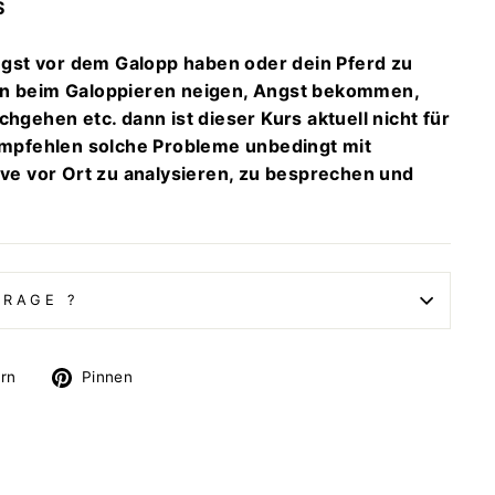
S
Angst vor dem Galopp haben oder dein Pferd zu
n beim Galoppieren neigen, Angst bekommen,
hgehen etc. dann ist dieser Kurs aktuell nicht für
empfehlen solche Probleme unbedingt mit
ive vor Ort zu analysieren, zu besprechen und
FRAGE ?
Auf
Auf
ern
Pinnen
Twitter
Pinterest
twittern
pinnen