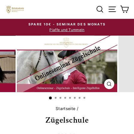
Direkt
Suche
Seiten
E
zum
Inhalt
SPARE 10€ - SEMINAR DES MONATS
Piaffe und Tummeln
Pause
Diashow
SCHLIESSE
ESC)
Startseite
/
Zügelschule