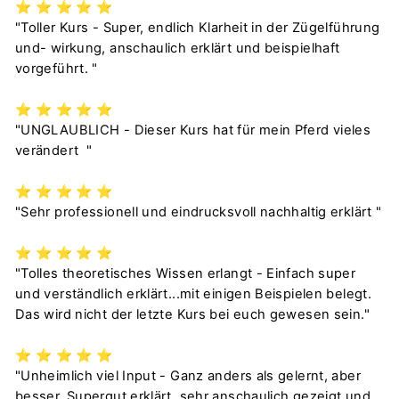
⭐️
⭐️
⭐️
⭐️
⭐️
"Toller Kurs - Super, endlich Klarheit in der Zügelführung
und- wirkung, anschaulich erklärt und beispielhaft
vorgeführt. "
⭐️
⭐️
⭐️
⭐️
⭐️
"UNGLAUBLICH - Dieser Kurs hat für mein Pferd vieles
verändert "
⭐️
⭐️
⭐️
⭐️
⭐️
"Sehr professionell und eindrucksvoll nachhaltig erklärt "
⭐️
⭐️
⭐️
⭐️
⭐️
"Tolles theoretisches Wissen erlangt - Einfach super
und verständlich erklärt...mit einigen Beispielen belegt.
Das wird nicht der letzte Kurs bei euch gewesen sein."
⭐️
⭐️
⭐️
⭐️
⭐️
"Unheimlich viel Input - Ganz anders als gelernt, aber
besser. Supergut erklärt, sehr anschaulich gezeigt und