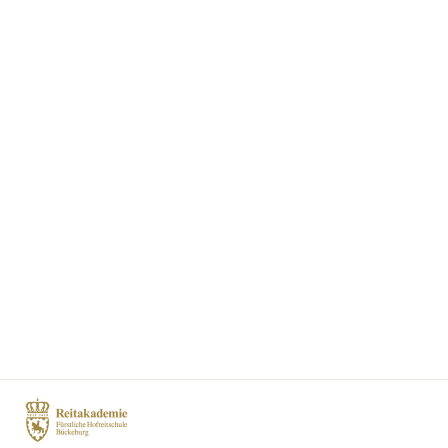
Dossier Wege aus
der
Trageerschöpfung
€19,90