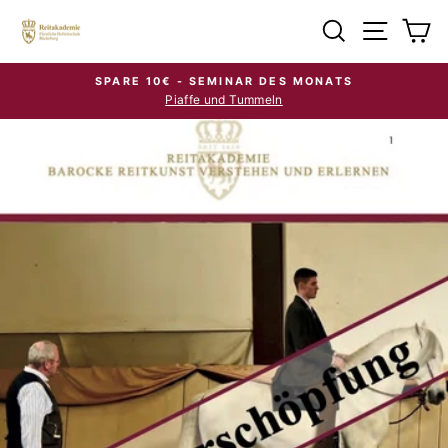
Direkt
Suche
Seiten
E
zum
Inhalt
SPARE 10€ - SEMINAR DES MONATS
Piaffe und Tummeln
Pause
Diashow